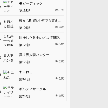
モビーディック
5
81K
第135話
彼女も即買い! 何でも買える仮想通貨で好き放題
6
76K
第101話
回帰した兵士のメス征服記!
7
64K
第125話
異世界人妻ハンター
8
55K
第179話
ヤニねこ
9
52K
第395話
ギルティサークル
0
49K
第244話