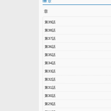
章
restart their lives by defeating monsters, ful
they must first escape the dungeon!! "It’s m
章
"What do you expect from a guy in his fortie
middle-aged man and high school girl duo set
in this fantasy adventure!
第39話
第38話
第37話
第36話
第35話
第34話
第33話
第32話
第31話
第30話
第29話