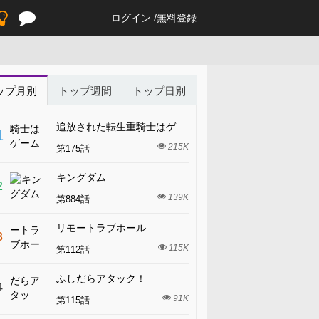
ログイン
無料登録
ップ月別
トップ週間
トップ日別
追放された転生重騎士はゲーム知識で無双する
1
215K
第175話
キングダム
2
139K
第884話
リモートラブホール
3
115K
第112話
ふしだらアタック！
4
91K
第115話