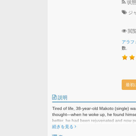
状
ジ
閲
アラフ
数.
最初
説明
Tired of life, 38-year-old Makoto (single) w
thought—when he woke up, he found himsel
better, he had been rejuvenated and now p
black flames! Taking this opportunity to es
続きを見る
Yuka, a tsundere high school girl with a mys