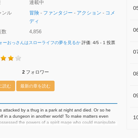
態
連載中
0
ャンル
冒険
-
ファンタジー
-
アクション
-
コメ
ディ
0
覧数
4,856
ォーおっさんはスローライフの夢を見るか
評価:
4
/
5
-
1
投票
0
2
フォロワー
0
に読む
最新の章を読む
0
as attacked by a thug in a park at night and died. Or so he
f in a dungeon in another world! To make matters even
1
ossessed the powers of a spirit mage who could manipulate
cape his miserable days in Japan, Makoto teams up with
terious past who wears a witch’s hat. Together, they aim to