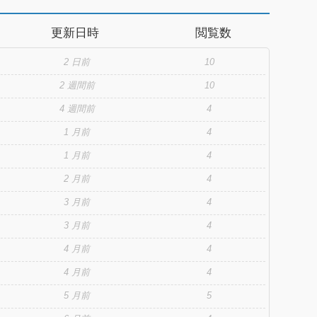
filling requests, and achieving a slow-paced life! To do that,
y job to protect you from monsters; it should be easy, right?"
更新日時
閲覧数
s?!" With their banter proving their close bond, this former
 out to become the strongest for the sake of their slow life
2 日前
10
2 週間前
10
4 週間前
4
1 月前
4
1 月前
4
2 月前
4
3 月前
4
3 月前
4
4 月前
4
4 月前
4
5 月前
5