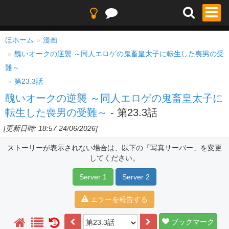
ほホーム
漫画
醜いオークの逆襲 ～同人エロゲの鬼畜皇太子に転生した喪男の受
難～
第23.3話
醜いオークの逆襲 ～同人エロゲの鬼畜皇太子に
転生した喪男の受難～
- 第23.3話
[更新日時: 18:57 24/06/2026]
ストーリーが表示されない場合は、以下の「写真サーバー」を変更
してください。
Server 1
Server 2
エラーを報告する
ブックマーク
1