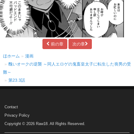
前の章
次の章
ほホーム
漫画
醜いオークの逆襲 ～同人エロゲの鬼畜皇太子に転生した喪男の受
難～
第23.3話
Contact
Privacy Policy
Copyright © 2026 Raw18. All Rights Reserved.