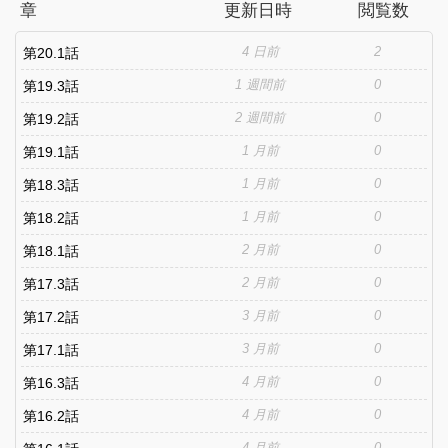
章
更新日時
閲覧数
令嬢フェリー・ロマーナ』 侯爵令嬢フェリー・ロマーナは婚約者
のミューズ・ランベストとラブラブな関係を育み、妊娠中だっ
4 日前
2
た。しかし、自分が生きている世界は前世でプレイしていた乙女
第20.1話
ゲームの世界であり、自分が悪役令嬢であることに気付く。ゲー
1 週間前
0
第19.3話
ムのシナリオ通り、ヒロインのリリンが学園に転校し、フェリー
が没落する舞台が整う。しかし、断罪されるはずだった悪役令嬢
2 週間前
0
第19.2話
の運命は、妊娠をきっかけに大きく変わり始める！
1 月前
0
第19.1話
1 月前
0
第18.3話
1 月前
0
第18.2話
2 月前
0
第18.1話
2 月前
0
第17.3話
3 月前
0
第17.2話
3 月前
0
第17.1話
4 月前
0
第16.3話
4 月前
0
第16.2話
4 月前
0