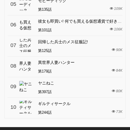
モビーディック
05
109K
第135話
彼女も即買い! 何でも買える仮想通貨で好き放題
06
106K
第101話
回帰した兵士のメス征服記!
07
90K
第125話
異世界人妻ハンター
08
84K
第179話
ヤニねこ
09
80K
第397話
ギルティサークル
10
73K
第244話