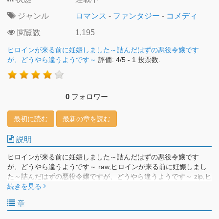
ジャンル
ロマンス
-
ファンタジー
-
コメディ
閲覧数
1,195
ヒロインが来る前に妊娠しました～詰んだはずの悪役令嬢です
が、どうやら違うようです～
評価:
4
/
5
-
1
投票数.
0
フォロワー
最初に読む
最新の章を読む
説明
ヒロインが来る前に妊娠しました～詰んだはずの悪役令嬢です
が、どうやら違うようです～ raw,ヒロインが来る前に妊娠しまし
た～詰んだはずの悪役令嬢ですが、どうやら違うようです～ zip,ヒ
ロインが来る前に妊娠しました～詰んだはずの悪役令嬢ですが、
続きを見る
どうやら違うようです～ manga Heroine Ga Kuru Mae Ni Ninshin
章
Shimashita Tsunda Hazu No Akuyaku Reijodesuga, Doyara
Chigau Yodesu Raw 『乙女ゲームの世界で数奇な運命を辿る侯爵