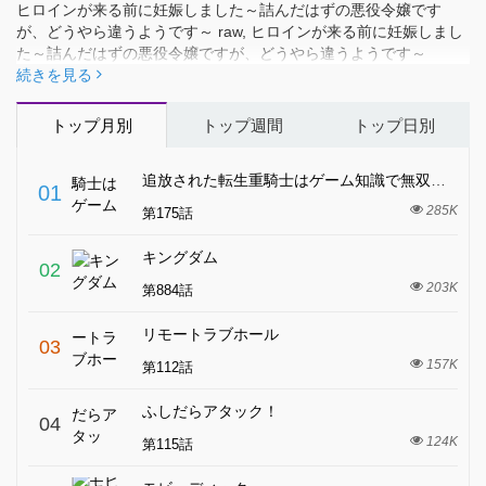
ヒロインが来る前に妊娠しました～詰んだはずの悪役令嬢です
が、どうやら違うようです～ raw, ヒロインが来る前に妊娠しまし
た～詰んだはずの悪役令嬢ですが、どうやら違うようです～
manga raw, ヒロインが来る前に妊娠しました～詰んだはずの悪役
続きを見る
令嬢ですが、どうやら違うようです～ 漫画raw, ヒロインが来る前
に妊娠しました～詰んだはずの悪役令嬢ですが、どうやら違うよ
トップ月別
トップ週間
トップ日別
うです～ raw free
追放された転生重騎士はゲーム知識で無双する
01
285K
第175話
キングダム
02
203K
第884話
リモートラブホール
03
157K
第112話
ふしだらアタック！
04
124K
第115話