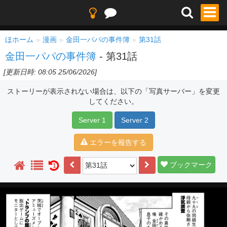
ほホーム
漫画
金田一パパの事件簿
第31話
金田一パパの事件簿
- 第31話
[更新日時: 08:05 25/06/2026]
ストーリーが表示されない場合は、以下の「写真サーバー」を変更
してください。
Server 1
Server 2
エラーを報告する
ブックマーク
1