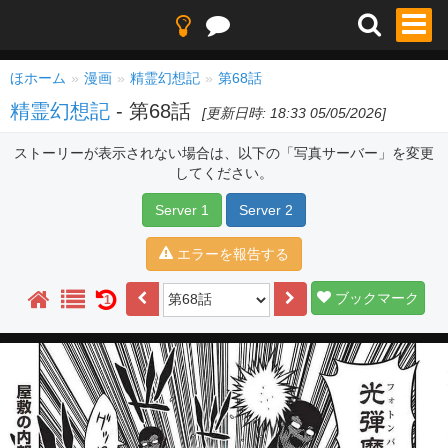
ほホーム
漫画
精霊幻想記
第68話
精霊幻想記
- 第68話
[更新日時: 18:33 05/05/2026]
ストーリーが表示されない場合は、以下の「写真サーバー」を変更
してください。
Server 1
Server 2
エラーを報告する
ブックマーク
1