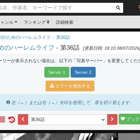
ジャンル
ランキング
詳細検索
剣のためのハーレムライフ
第36話
めのハーレムライフ
- 第36話
[更新日時: 18:10 08/07/2026
ーリーが表示されない場合は、以下の「写真サーバー」を変更してくだ
Server 1
Server 2
エラーを報告する
左（←）または右（→）矢印を使用して、章を切り替えます。
ブック
1