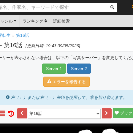
ジャンル
ランキング
詳細検索
界転生
第16話
- 第16話
[更新日時: 19:43 09/05/2026]
ーリーが表示されない場合は、以下の「写真サーバー」を変更してくだ
Server 1
Server 2
エラーを報告する
左（←）または右（→）矢印を使用して、章を切り替えます。
ブック
1