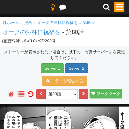
ほホーム
漫画
オークの酒杯に祝福を
第80話
オークの酒杯に祝福を
- 第80話
[更新日時: 18:43 01/07/2026]
ストーリーが表示されない場合は、以下の「写真サーバー」を変更
してください。
Server 1
Server 2
エラーを報告する
ブックマーク
1