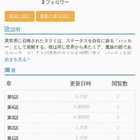
2
フォロワー
最初に読む
最新の章を読む
説明
異世界に召喚されたタクミは、ステータスを自在に操る「ハッカ
ー」として覚醒する。彼は同じ世界から来たミア、魔族の姫であ
るカーラ、そしてその護衛のゲイルを仲間に加え、パーティを結
成。ドワーフの王国でこの世界の歴史と成り立ちを知った一行
続きを見る
は、次なる目的地である魔族領の王都ゾフへと向かう。エルフ族
章
が画策した魔族と人族の戦争を止めるため、彼らは魔王のもとへ
――。異世界ハッカーによる究極の「無敵」ファンタジー、装い
章
更新日時
閲覧数
も新たに再始動！
6 日前
1
第5話
3 週間前
1
第4話
4 週間前
1
第3話
1 月前
2
第2話
1 月前
3
第1話