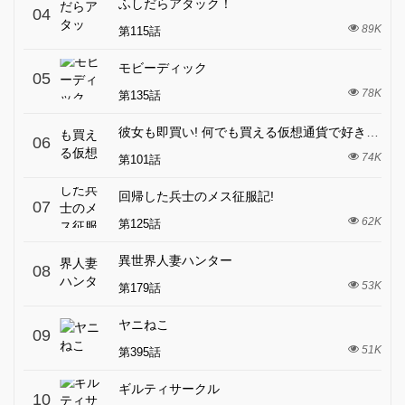
ふしだらアタック！
04
89K
第115話
モビーディック
05
78K
第135話
彼女も即買い! 何でも買える仮想通貨で好き放題
06
74K
第101話
回帰した兵士のメス征服記!
07
62K
第125話
異世界人妻ハンター
08
53K
第179話
ヤニねこ
09
51K
第395話
ギルティサークル
10