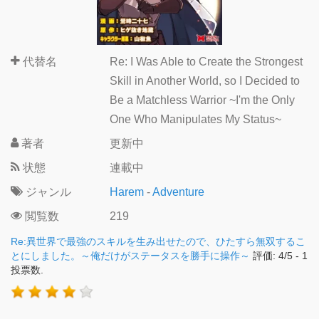
代替名
Re: I Was Able to Create the Strongest
Skill in Another World, so I Decided to
Be a Matchless Warrior ~I'm the Only
One Who Manipulates My Status~
著者
更新中
状態
連載中
ジャンル
Harem
-
Adventure
閲覧数
219
Re:異世界で最強のスキルを生み出せたので、ひたすら無双するこ
とにしました。～俺だけがステータスを勝手に操作～
評価:
4
/
5
-
1
投票数.