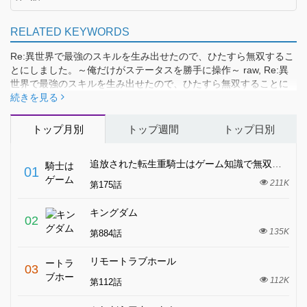
RELATED KEYWORDS
Re:異世界で最強のスキルを生み出せたので、ひたすら無双するこ
とにしました。～俺だけがステータスを勝手に操作～ raw, Re:異
世界で最強のスキルを生み出せたので、ひたすら無双することに
しました。～俺だけがステータスを勝手に操作～ manga raw, Re:
続きを見る
異世界で最強のスキルを生み出せたので、ひたすら無双すること
にしました。～俺だけがステータスを勝手に操作～ 漫画raw, Re:
トップ月別
トップ週間
トップ日別
異世界で最強のスキルを生み出せたので、ひたすら無双すること
にしました。～俺だけがステータスを勝手に操作～ raw free
追放された転生重騎士はゲーム知識で無双する
01
211K
第175話
キングダム
02
135K
第884話
リモートラブホール
03
112K
第112話