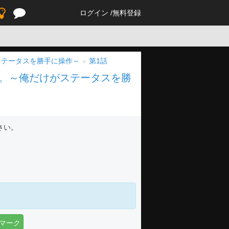
ログイン
無料登録
ステータスを勝手に操作～
第1話
た。～俺だけがステータスを勝
さい。
マーク