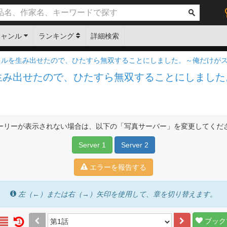
ジャンル
ランキング
詳細検索
スキルを生み出せたので、ひたすら無双することにしました。～俺だけが
を生み出せたので、ひたすら無双することにしまし
ーリーが表示されない場合は、以下の「写真サーバー」を変更してくだ
Server 1
Server 2
エラーを報告する
左（←）または右（→）矢印を使用して、章を切り替えます。
ブック
1