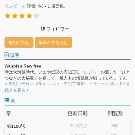
ワンピース
評価:
4
/
5
-
1
投票数.
18
フォロワー
最初に読む
最新の章を読む
説明
Wanpisu Raw free
時は大海賊時代。いまや伝説の海賊王G・ロジャーの遺した『ひと
つなぎの大秘宝』を巡って、幾人もの海賊達が戦っていた。そん
な海賊に憧れる少年ルフィは、海賊王目指して大いなる旅に出る!!
続きを見る
章
章
更新日時
閲覧数
23 時間前
244
第1190話