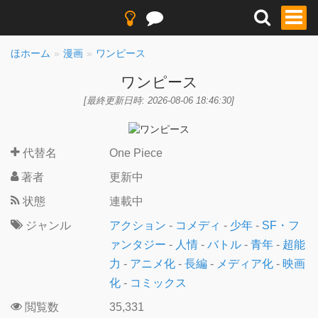
ほホーム
漫画
ワンピース
ワンピース
[最終更新日時: 2026-08-06 18:46:30]
代替名
One Piece
著者
更新中
状態
連載中
ジャンル
アクション
-
コメディ
-
少年
-
SF・フ
ァンタジー
-
人情
-
バトル
-
青年
-
超能
力
-
アニメ化
-
長編
-
メディア化
-
映画
化
-
コミックス
閲覧数
35,331