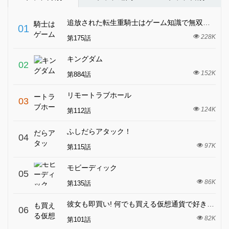
追放された転生重騎士はゲーム知識で無双する
01
228K
第175話
キングダム
02
152K
第884話
リモートラブホール
03
124K
第112話
ふしだらアタック！
04
97K
第115話
モビーディック
05
86K
第135話
彼女も即買い! 何でも買える仮想通貨で好き放題
06
82K
第101話