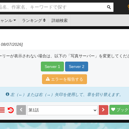
ジャンル
ランキング
詳細検索
08/07/2026]
ーリーが表示されない場合は、以下の「写真サーバー」を変更してくだ
Server 1
Server 2
エラーを報告する
左（←）または右（→）矢印を使用して、章を切り替えます。
ブック
1