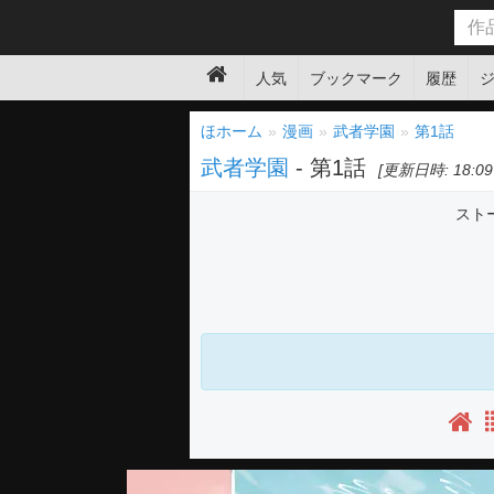
人気
ブックマーク
履歴
ほホーム
漫画
武者学園
第1話
武者学園
- 第1話
[更新日時: 18:09 
スト