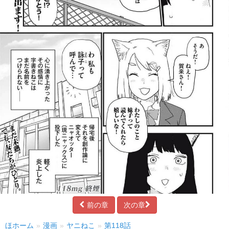
前の章
次の章
ほホーム
漫画
ヤニねこ
第118話