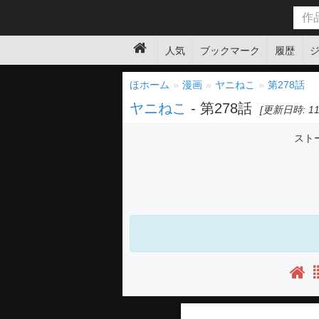
人気
ブックマーク
履歴
ほホーム
漫画
ヤニねこ
第278話
ヤニねこ
- 第278話
[更新日時: 11:
スト