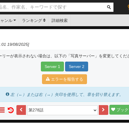
ジャンル
ランキング
詳細検索
01 19/08/2025]
ーリーが表示されない場合は、以下の「写真サーバー」を変更してくだ
Server 1
Server 2
エラーを報告する
左（←）または右（→）矢印を使用して、章を切り替えます。
ブック
1