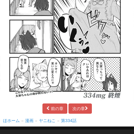
前の章
次の章
ほホーム
漫画
ヤニねこ
第334話