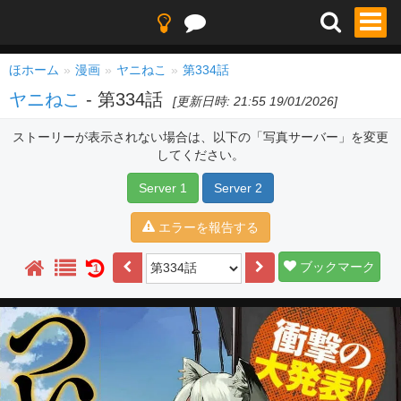
ほホーム
漫画
ヤニねこ
第334話
ヤニねこ
- 第334話
[更新日時: 21:55 19/01/2026]
ストーリーが表示されない場合は、以下の「写真サーバー」を変更
してください。
Server 1
Server 2
エラーを報告する
ブックマーク
1