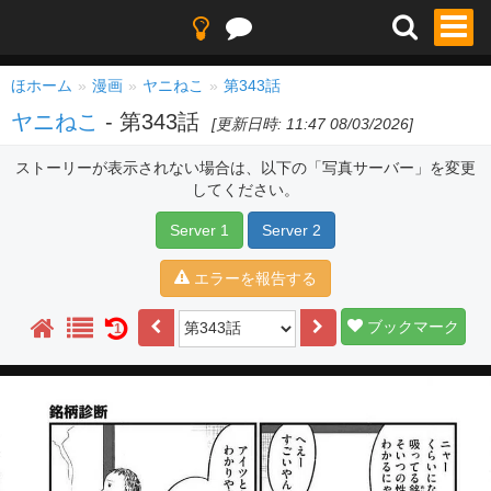
ほホーム
漫画
ヤニねこ
第343話
ヤニねこ
- 第343話
[更新日時: 11:47 08/03/2026]
ストーリーが表示されない場合は、以下の「写真サーバー」を変更
してください。
Server 1
Server 2
エラーを報告する
ブックマーク
1