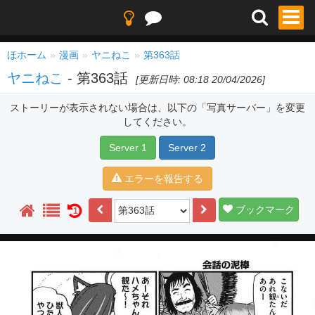
ほホーム
漫画
ヤニねこ
第363話
ヤニねこ
- 第363話
[更新日時: 08:18 20/04/2026]
ストーリーが表示されない場合は、以下の「写真サーバー」を変更
してください。
Server 1
Server 2
エラーを報告する
ブックマーク
1