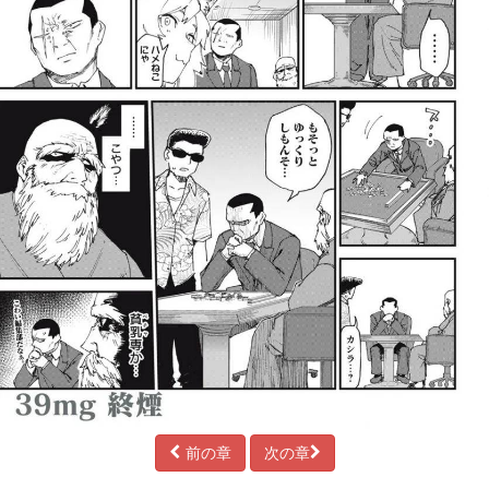
前の章
次の章