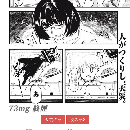
前の章
次の章