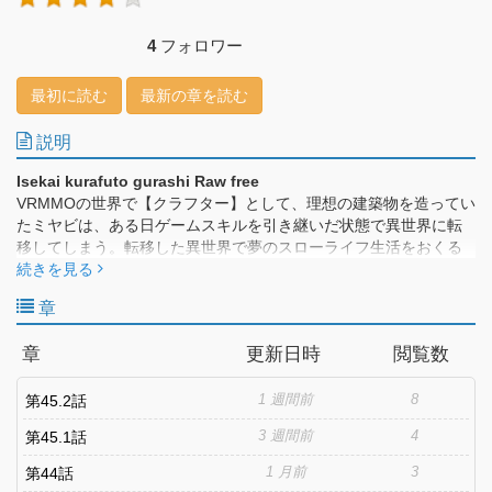
4
フォロワー
最初に読む
最新の章を読む
説明
Isekai kurafuto gurashi Raw free
VRMMOの世界で【クラフター】として、理想の建築物を造ってい
たミヤビは、ある日ゲームスキルを引き継いだ状態で異世界に転
移してしまう。転移した異世界で夢のスローライフ生活をおくる
ことを決意し たミヤビは冒険者であるリズとともに、素材採取に
続きを見る
奔走！規格外のクラフトスキルで旅先でもぬくぬく快適生活
章
──！？「小説家になろう」発スローライフファンタジー第１弾！!
章
更新日時
閲覧数
1 週間前
8
第45.2話
3 週間前
4
第45.1話
1 月前
3
第44話