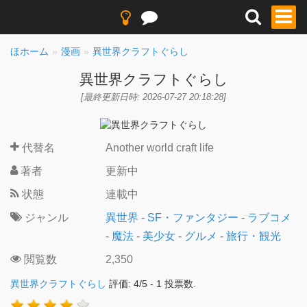
ほホーム
漫画
異世界クラフトぐらし
異世界クラフトぐらし
[最終更新日時: 2026-07-27 20:18:28]
代替名
Another world craft life
著者
更新中
状態
連載中
ジャンル
異世界
-
SF・ファンタジー
-
ラブコメ
-
魔法
-
美少女
-
グルメ
-
旅行・観光
閲覧数
2,350
異世界クラフトぐらし
評価:
4
/
5
-
1
投票数.