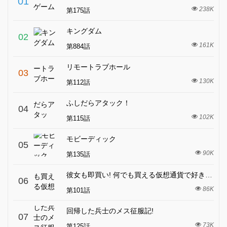
01
238K
第175話
キングダム
02
161K
第884話
リモートラブホール
03
130K
第112話
ふしだらアタック！
04
102K
第115話
モビーディック
05
90K
第135話
彼女も即買い! 何でも買える仮想通貨で好き放題
06
86K
第101話
回帰した兵士のメス征服記!
07
73K
第125話