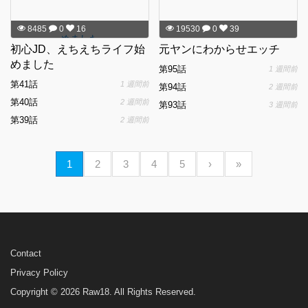
8485
0
16
19530
0
39
初心JD、えちえちライフ始
元ヤンにわからせエッチ
めました
第95話
1 週間前
第41話
1 週間前
第94話
2 週間前
第40話
2 週間前
第93話
3 週間前
第39話
2 週間前
1
2
3
4
5
›
»
Contact
Privacy Policy
Copyright © 2026 Raw18. All Rights Reserved.