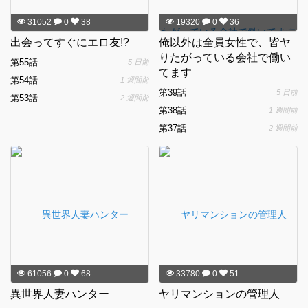
31052
0
38
19320
0
36
出会ってすぐにエロ友!?
俺以外は全員女性で、皆ヤ
りたがっている会社で働い
第55話
5 日前
てます
第54話
1 週間前
第39話
5 日前
第53話
2 週間前
第38話
1 週間前
第37話
2 週間前
61056
0
68
33780
0
51
異世界人妻ハンター
ヤリマンションの管理人