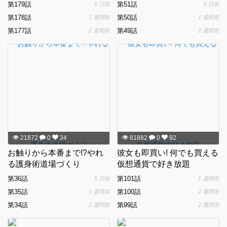
第179話
第51話
5 日前
5 日前
第178話
第50話
1 週間前
1 週間前
第177話
第49話
2 週間前
2 週間前
21872
0
34
81882
0
92
お触りから本番まで!?やれ
彼女も即買い! 何でも買える
る護身術道場づくり
仮想通貨で好き放題
第36話
第101話
5 日前
1 週間前
第35話
第100話
1 週間前
2 週間前
第34話
第99話
2 週間前
2 週間前