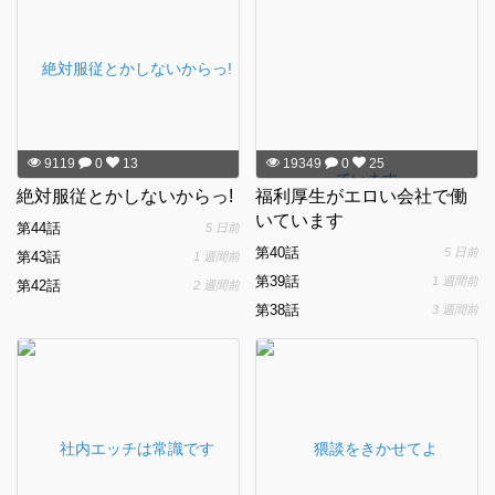
9119
0
13
19349
0
25
絶対服従とかしないからっ!
福利厚生がエロい会社で働
いています
第44話
5 日前
第40話
5 日前
第43話
1 週間前
第39話
1 週間前
第42話
2 週間前
第38話
3 週間前