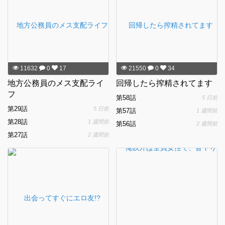
11632
0
17
21550
0
34
地方公務員のメス支配ライ
回帰したら搾精されてます
フ
第58話
5 日前
第29話
5 日前
第57話
1 週間前
第28話
1 週間前
第56話
2 週間前
第27話
2 週間前