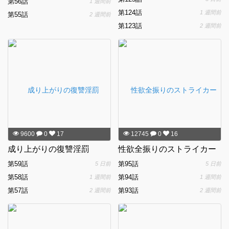
第56話
1 週間前
第124話
1 週間前
第55話
2 週間前
第123話
2 週間前
9600
0
17
12745
0
16
成り上がりの復讐淫罰
性欲全振りのストライカー
第59話
第95話
5 日前
5 日前
第58話
第94話
1 週間前
1 週間前
第57話
第93話
2 週間前
2 週間前