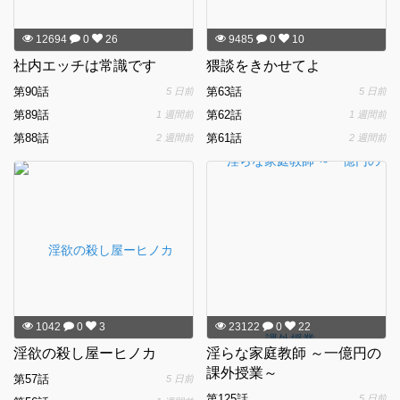
12694
0
26
9485
0
10
社内エッチは常識です
猥談をきかせてよ
第90話
第63話
5 日前
5 日前
第89話
第62話
1 週間前
1 週間前
第88話
第61話
2 週間前
2 週間前
1042
0
3
23122
0
22
淫欲の殺し屋ーヒノカ
淫らな家庭教師 ～一億円の
課外授業～
第57話
5 日前
第125話
5 日前